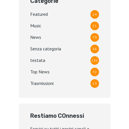
Categorie
Featured
14
Music
21
News
79
Senza categoria
36
testata
132
Top News
72
Trasmissioni
13
Restiamo COnnessi
Seguici su tutti i nostri canali e