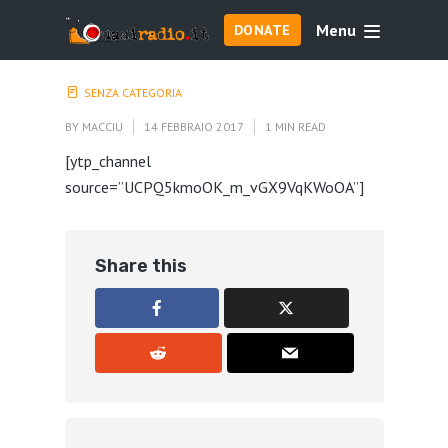
Menu
DONATE
SENZA CATEGORIA
BY
MACCIU
14 FEBBRAIO 2017
1 MIN READ
[ytp_channel
source=”UCPQ5kmoOK_m_vGX9VqKWoOA”]
Share this