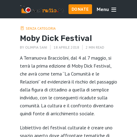
Menu
DONATE
SENZA CATEGORIA
Moby Dick Festival
BY
OLIMPIA SANI
18 APRILE 2018
2 MIN READ
A Terranuova Bracciolini, dal 4 al 7 maggio, si
terrà la prima edizione di
Moby
Dick
Festival,
che avrà come tema “La Comunità e le
Relazioni” ed evidenzierà il rischio del passaggio
dalla figura di cittadino a quella di semplice
individuo, con le conseguenti ricadute sulla
comunità. La cultura e il confronto diventano
quindi fonte di arricchimento sociale.
L’obiettivo del festival culturale è creare uno
spazio aperto dove affrontare tematiche di