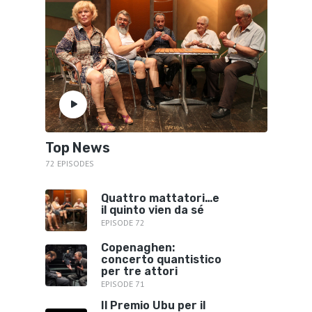
Top News
72 EPISODES
Quattro mattatori…e
il quinto vien da sé
EPISODE 72
Copenaghen:
concerto quantistico
per tre attori
EPISODE 71
Il Premio Ubu per il