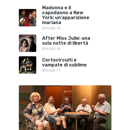
Madonna e il
capodanno a New
York: un’apparizione
mariana
EPISODE 79
After Miss Julie: una
sola notte di libertà
EPISODE 78
Cortocircuiti e
vampate di sublime
EPISODE 77