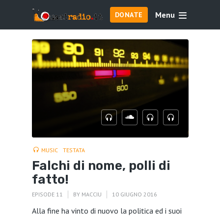
Menu
DONATE
MUSIC
TESTATA
Falchi di nome, polli di
fatto!
EPISODE 11
BY
MACCIU
10 GIUGNO 2016
Alla fine ha vinto di nuovo la politica ed i suoi