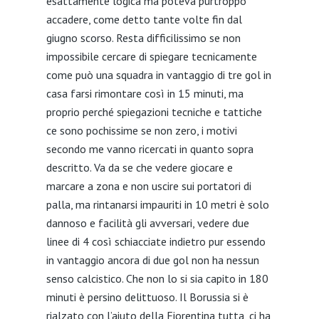
esattamente logica ma poteva purtroppo
accadere, come detto tante volte fin dal
giugno scorso. Resta difficilissimo se non
impossibile cercare di spiegare tecnicamente
come può una squadra in vantaggio di tre gol in
casa farsi rimontare così in 15 minuti, ma
proprio perché spiegazioni tecniche e tattiche
ce sono pochissime se non zero, i motivi
secondo me vanno ricercati in quanto sopra
descritto. Va da se che vedere giocare e
marcare a zona e non uscire sui portatori di
palla, ma rintanarsi impauriti in 10 metri è solo
dannoso e facilità gli avversari, vedere due
linee di 4 così schiacciate indietro pur essendo
in vantaggio ancora di due gol non ha nessun
senso calcistico. Che non lo si sia capito in 180
minuti è persino delittuoso. Il Borussia si è
rialzato con l’aiuto della Fiorentina tutta, ci ha