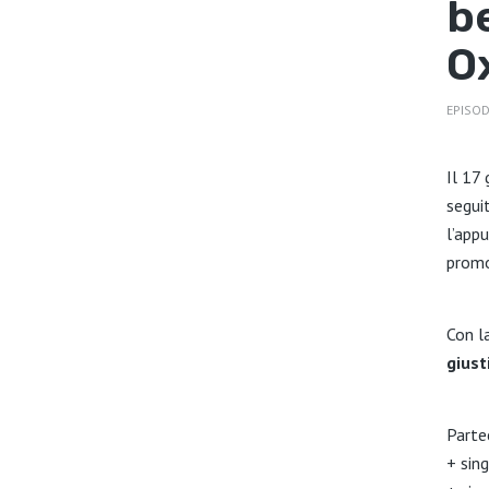
b
O
EPISOD
Il 17 
segui
l’app
promo
Con l
giust
Parte
+ sin