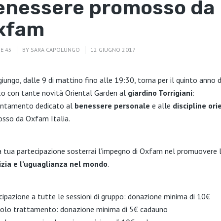
enessere promosso da
xfam
E 45
BY
SARA CAPOLUNGO
12 GIUGNO 2017
giungo, dalle 9 di mattino fino alle 19:30, torna per il quinto anno d
to con tante novità Oriental Garden al
giardino Torrigiani
:
untamento dedicato al
benessere personale
e alle
discipline ori
sso da Oxfam Italia.
a tua partecipazione sosterrai l’impegno di Oxfam nel promuovere 
izia e l’uguaglianza nel mondo
.
cipazione a tutte le sessioni di gruppo: donazione minima di 10€
golo trattamento: donazione minima di 5€ cadauno