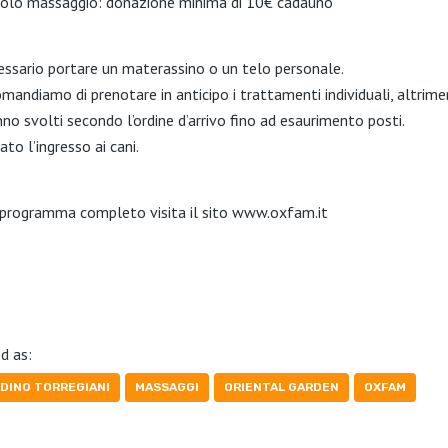
golo massaggio: donazione minima di 10€ cadauno
essario portare un materassino o un telo personale.
mandiamo di prenotare in anticipo i trattamenti individuali, altrime
nno svolti secondo l’ordine d’arrivo fino ad esaurimento posti.
ato l’ingresso ai cani.
l programma completo visita il sito www.oxfam.it
d as:
RDINO TORREGIANI
MASSAGGI
ORIENTAL GARDEN
OXFAM