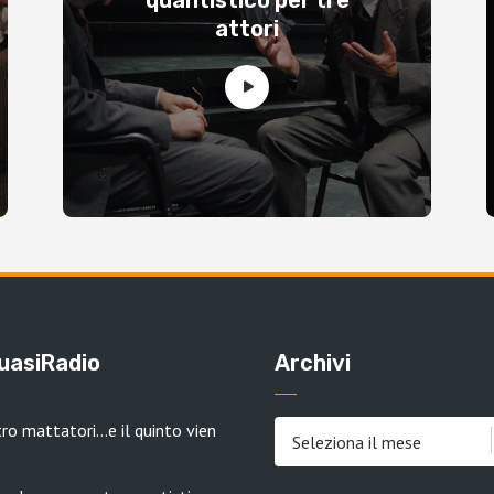
quantistico per tre
attori
QuasiRadio
Archivi
ro mattatori…e il quinto vien
Archivi