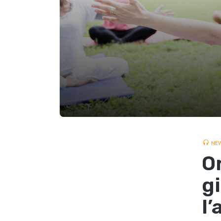
NE
Or
g
l