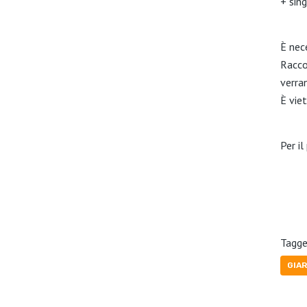
+ sin
È nec
Racco
verra
È viet
Per i
Tagge
GIA