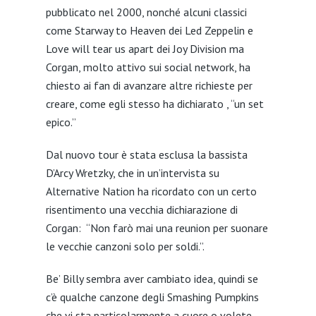
pubblicato nel 2000, nonché alcuni classici
come Starway to Heaven dei Led Zeppelin e
Love will tear us apart dei Joy Division ma
Corgan, molto attivo sui social network, ha
chiesto ai fan di avanzare altre richieste per
creare, come egli stesso ha dichiarato , “un set
epico.”
Dal nuovo tour è stata esclusa la bassista
D’Arcy Wretzky, che in un’intervista su
Alternative Nation ha ricordato con un certo
risentimento una vecchia dichiarazione di
Corgan: “Non farò mai una reunion per suonare
le vecchie canzoni solo per soldi.”.
Be’ Billy sembra aver cambiato idea, quindi se
c’è qualche canzone degli Smashing Pumpkins
che vi sta particolarmente a cuore o volete