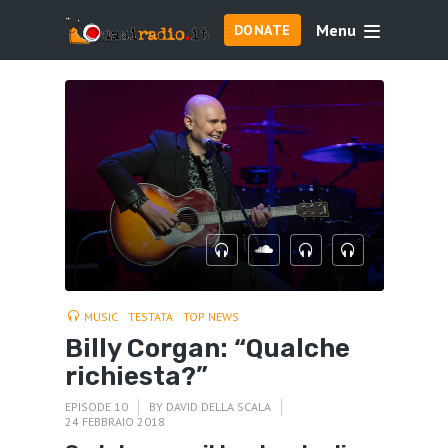
Menu
DONATE
MUSIC
TESTATA
TOP NEWS
Billy Corgan: “Qualche
richiesta?”
EPISODE 10
BY
DAVID DELLA SCALA
24 FEBBRAIO 2018